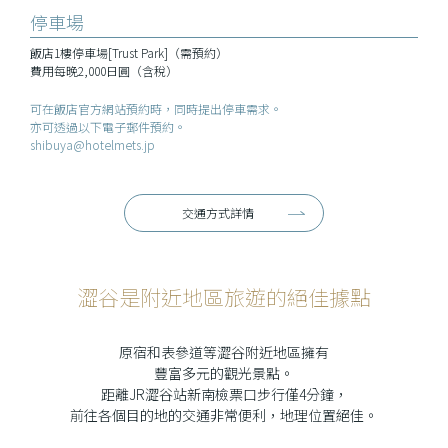
停車場
飯店1樓停車場[Trust Park]（需預約）
費用每晚2,000日圓（含稅）
可在飯店官方網站預約時，同時提出停車需求。
亦可透過以下電子郵件預約。
shibuya@hotelmets.jp
交通方式詳情
澀谷是附近地區旅遊的絕佳據點
原宿和表參道等澀谷附近地區擁有
豐富多元的觀光景點。
距離JR澀谷站新南檢票口步行僅4分鐘，
前往各個目的地的交通非常便利，地理位置絕佳。