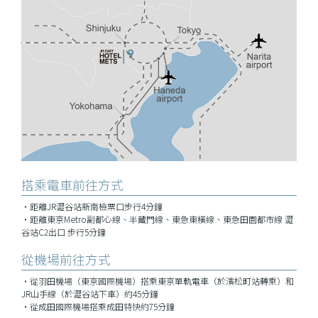
搭乘電車前往方式
・距離JR澀谷站新南檢票口步行4分鐘
・距離東京Metro副都心線、半藏門線、東急東橫線、東急田園都市線 澀
谷站C2出口 步行5分鐘
從機場前往方式
・從羽田機場（東京國際機場）搭乘東京單軌電車（於濱松町站轉乘）和
JR山手線（於澀谷站下車）約45分鐘
・從成田國際機場搭乘成田特快約75分鐘