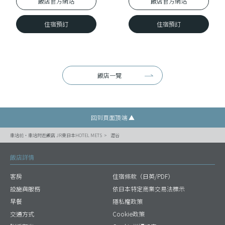
飯店官⽅網站
飯店官⽅網站
住宿預訂
住宿預訂
飯店一覽
回到頁面頂端 ▲
車站前・車站附近飯店 JR東日本HOTEL METS
澀谷
飯店詳情
客房
住宿條款（日英/PDF）
設施與服務
依日本特定商業交易法標示
早餐
隱私權政策
交通方式
Cookie政策