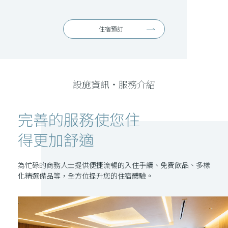
住宿預訂
設施資訊・服務介紹
完善的服務使您住
得更加舒適
為忙碌的商務人士提供便捷流暢的入住手續、免費飲品、多樣
化精選備品等，全方位提升您的住宿體驗。