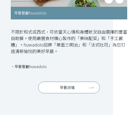
早餐餐廳huwadolo
早餐
不限於和式或西式，可依當天心情和身體狀況自由選擇的豐富
自助餐。使用嚴選食材精心製作的「美味配菜」和「手工飯
糰」。huwadolo招牌「單面三明治」和「法式吐司」為您打
造清新愉悅的美好早晨。
・早餐餐廳huwadolo
早餐詳情