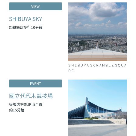
VIEW
SHIBUYA SKY
距離飯店步行10分鐘
ＳＨＩＢＵＹＡ ＳＣＲＡＭＢＬＥ ＳＱＵＡ
ＲＥ
EVENT
國立代代木競技場
從飯店搭乘JR山手線
約15分鐘