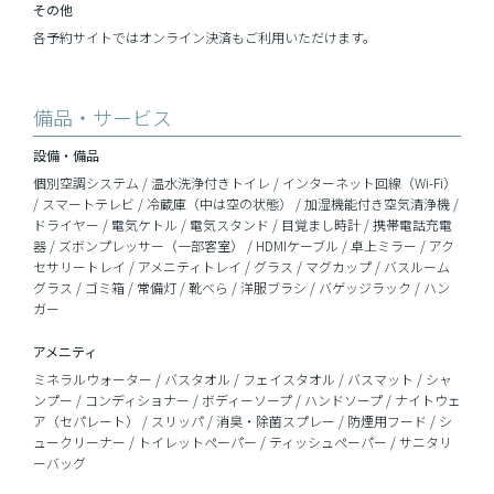
その他
各予約サイトではオンライン決済もご利用いただけます。
備品・サービス
設備・備品
個別空調システム / 温水洗浄付きトイレ / インターネット回線（Wi-Fi）
/ スマートテレビ / 冷蔵庫（中は空の状態） / 加湿機能付き空気清浄機 /
ドライヤー / 電気ケトル / 電気スタンド / 目覚まし時計 / 携帯電話充電
器 / ズボンプレッサー（一部客室） / HDMIケーブル / 卓上ミラー / アク
セサリートレイ / アメニティトレイ / グラス / マグカップ / バスルーム
グラス / ゴミ箱 / 常備灯 / 靴べら / 洋服ブラシ / バゲッジラック / ハン
ガー
アメニティ
ミネラルウォーター / バスタオル / フェイスタオル / バスマット / シャ
ンプー / コンディショナー / ボディーソープ / ハンドソープ / ナイトウェ
ア（セパレート） / スリッパ / 消臭・除菌スプレー / 防煙用フード / シ
ュークリーナー / トイレットペーパー / ティッシュペーパー / サニタリ
ーバッグ