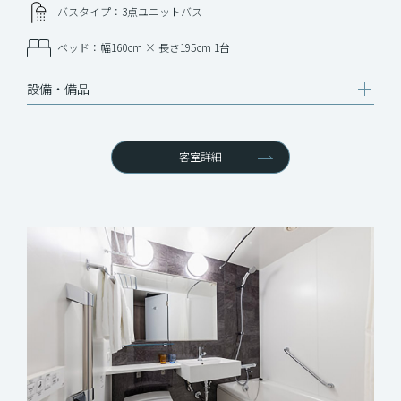
バスタイプ：3点ユニットバス
ベッド：幅160cm × 長さ195cm 1台
設備‧備品
客室詳細