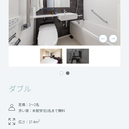
ダブル
定員：1〜2名
添い寝：未就学児1名まで無料
2
広さ：17.4m