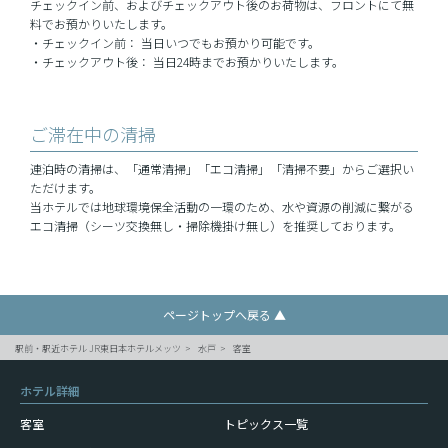
チェックイン前、およびチェックアウト後のお荷物は、フロントにて無
料でお預かりいたします。
・チェックイン前： 当日いつでもお預かり可能です。
・チェックアウト後： 当日24時までお預かりいたします。
ご滞在中の清掃
連泊時の清掃は、「通常清掃」「エコ清掃」「清掃不要」からご選択い
ただけます。
当ホテルでは地球環境保全活動の一環のため、水や資源の削減に繋がる
エコ清掃（シーツ交換無し・掃除機掛け無し）を推奨しております。
ページトップへ戻る ▲
駅前・駅近ホテル JR東日本ホテルメッツ
水戸
客室
ホテル詳細
客室
トピックス一覧