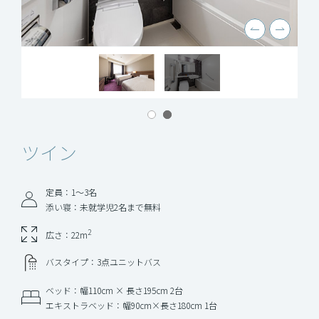
ツイン
定員：1〜3名
添い寝：未就学児2名まで無料
2
広さ：22m
バスタイプ：3点ユニットバス
ベッド：幅110cm × 長さ195cm 2台
エキストラベッド：幅90cm×長さ180cm 1台