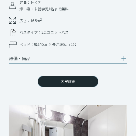
定員：1〜2名
添い寝：未就学児1名まで無料
2
広さ：16.5m
バスタイプ：3点ユニットバス
ベッド：幅140cm×長さ195cm 1台
設備‧備品
客室詳細