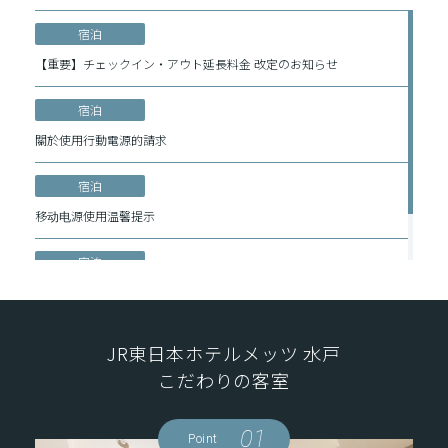
宿泊
【重要】チェックイン・アウト延長料金 改定のお知らせ
宿泊
關於使用行動電源的請求
宿泊
移动电源使用温馨提示
宿泊
Request on the Use of Power Banks
JR東日本ホテルメッツ 水戸
こだわりの客室
01
Point