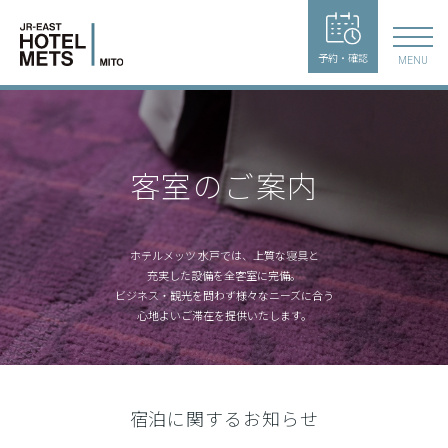
予約・確認
MENU
客室のご案内
ホテルメッツ 水戸では、上質な寝具と
充実した設備を全客室に完備。
ビジネス・観光を問わず様々なニーズに合う
心地よいご滞在を提供いたします。
宿泊に関するお知らせ