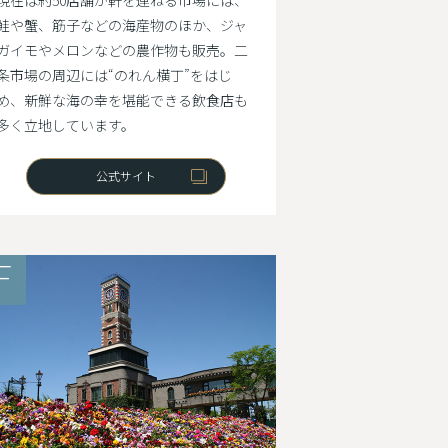
現在は約50店舗が軒を連ねる市場には、
鮭や蟹、筋子などの海産物のほか、ジャ
ガイモやメロンなどの農作物も販売。二
条市場の周辺には“のれん横丁”をはじ
め、新鮮な海の幸を堪能できる飲食店も
多く立地しています。
公式サイト
F