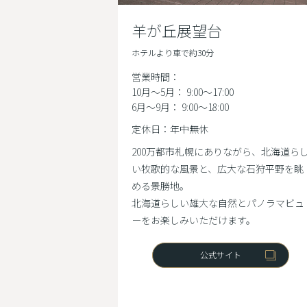
羊が丘展望台
ホテルより車で約30分
営業時間：
10月～5月： 9:00～17:00
6月～9月： 9:00～18:00
定休日：年中無休
200万都市札幌にありながら、北海道ら
い牧歌的な風景と、広大な石狩平野を眺
める景勝地。
北海道らしい雄大な自然とパノラマビュ
ーをお楽しみいただけます。
公式サイト