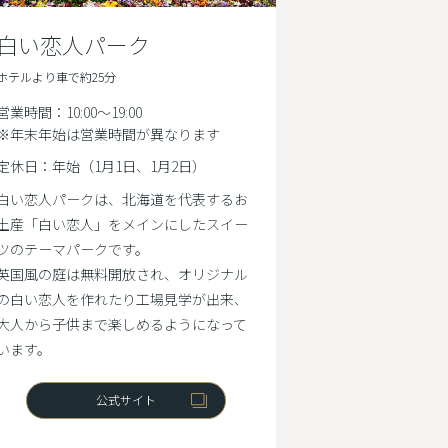
白い恋人パーク
ホテルより車で約25分
営業時間：10:00〜19:00
※年末年始は営業時間が異なります
定休日：年始（1月1日、1月2日）
白い恋人パークは、北海道を代表するお
土産「白い恋人」をメインにしたスイー
ツのテーマパークです。
英国風の庭は無料開放され、オリジナル
の白い恋人を作れたり工場見学が出来、
大人から子供まで楽しめるようになって
います。
公式サイト