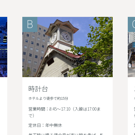
B
時計台
ホテルより徒歩で約15分
営業時間：8:45～17:10（入館は17:00ま
で）
定休日：年中無休