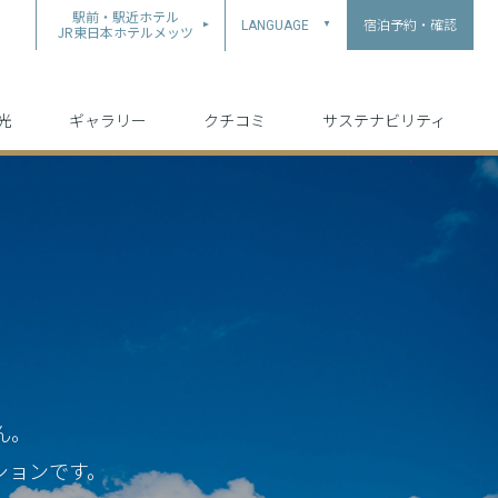
駅前・駅近ホテル
宿泊予約・確認
LANGUAGE
▲
JR東日本ホテルメッツ
中文（简体字）
中文（繁体字）
English
日本語
한국어
光
ギャラリー
クチコミ
サステナビリティ
ん。
ションです。