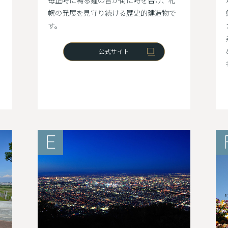
毎正時に鳴る鐘の音が街に時を告げ、札
幌の発展を見守り続ける歴史的建造物で
す。
公式サイト
E