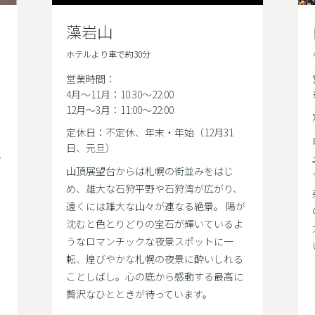
藻岩山
ホテルより車で約30分
営業時間：
4月〜11月：10:30～22:00
12月〜3月：11:00～22:00
定休日：不定休、年末・年始（12月31
日、元旦）
し
山頂展望台からは札幌の街並みをはじ
め、雄大な石狩平野や石狩湾が広がり、
遠くには雄大な山々が連なる絶景。 陽が
沈むと色とりどりの宝石が輝いているよ
うなロマンチックな夜景スポットに一
転、煌びやかな札幌の夜景に酔いしれる
ことしばし。心の底から感動する最高に
贅沢なひとときが待っています。