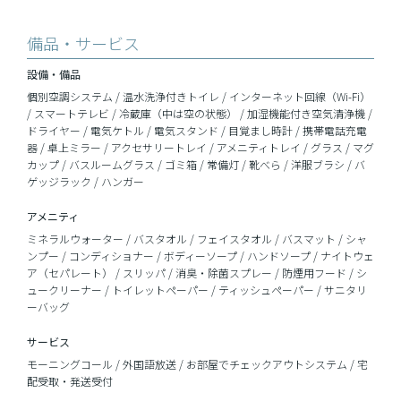
備品・サービス
設備・備品
個別空調システム / 温水洗浄付きトイレ / インターネット回線（Wi-Fi）
/ スマートテレビ / 冷蔵庫（中は空の状態） / 加湿機能付き空気清浄機 /
ドライヤー / 電気ケトル / 電気スタンド / 目覚まし時計 / 携帯電話充電
器 / 卓上ミラー / アクセサリートレイ / アメニティトレイ / グラス / マグ
カップ / バスルームグラス / ゴミ箱 / 常備灯 / 靴べら / 洋服ブラシ / バ
ゲッジラック / ハンガー
アメニティ
ミネラルウォーター / バスタオル / フェイスタオル / バスマット / シャ
ンプー / コンディショナー / ボディーソープ / ハンドソープ / ナイトウェ
ア（セパレート） / スリッパ / 消臭・除菌スプレー / 防煙用フード / シ
ュークリーナー / トイレットペーパー / ティッシュペーパー / サニタリ
ーバッグ
サービス
モーニングコール / 外国語放送 / お部屋でチェックアウトシステム / 宅
配受取・発送受付