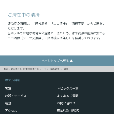
ご滞在中の清掃
連泊時の清掃は、「通常清掃」「エコ清掃」「清掃不要」からご選択い
ただけます。
当ホテルでは地球環境保全活動の一環のため、水や資源の削減に繋がる
エコ清掃（シーツ交換無し・掃除機掛け無し）を推奨しております。
ページトップへ戻る ▲
駅前・駅近ホテル JR東日本ホテルメッツ
横浜鶴見
客室
ホテル詳細
客室
トピックス一覧
施設・サービス
よくあるご質問
朝食
お問い合わせ
アクセス
宿泊約款（PDF）