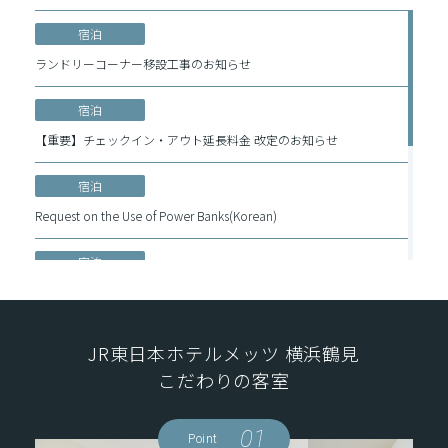
宿泊
ランドリーコーナー移設工事のお知らせ
宿泊
【重要】チェックイン・アウト延長料金 改定のお知らせ
宿泊
Request on the Use of Power Banks(Korean)
宿泊
關於使用行動電源的請求
宿泊
JR東日本ホテルメッツ 横浜鶴見
移动电源使用温馨提示
こだわりの客室
宿泊
01
Point
Request on the Use of Power Banks