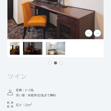
ツイン
定員：1〜2名
添い寝：未就学児2名まで無料
2
広さ：21m