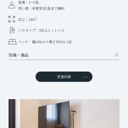
定員：1〜2名
添い寝：未就学児1名まで無料
2
広さ：16m
バスタイプ：3点ユニットバス
ベッド：幅140cm×長さ195cm 1台
設備‧備品
客室詳細