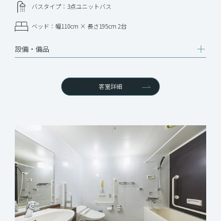
バスタイプ：3点ユニットバス
ベッド：幅110cm × 長さ195cm 2台
設備‧備品
客室詳細