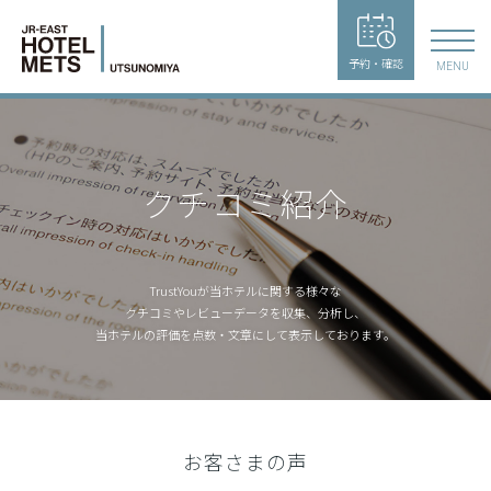
予約・確認
MENU
クチコミ紹介
TrustYouが当ホテルに関する様々な
クチコミやレビューデータを収集、
分析し、
当ホテルの評価を点数・文章にして表示しております。
お客さまの声