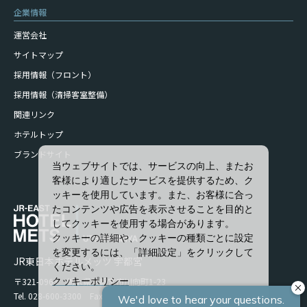
企業情報
運営会社
サイトマップ
採用情報（フロント）
採用情報（清掃客室整備）
関連リンク
ホテルトップ
ブランドサイト
当ウェブサイトでは、サービスの向上、またお
客様により適したサービスを提供するため、ク
ッキーを使用しています。また、お客様に合っ
たコンテンツや広告を表示させることを目的と
してクッキーを使用する場合があります。
クッキーの詳細や、クッキーの種類ごとに設定
を変更するには、「詳細設定」をクリックして
JR東日本ホテルメッツ 宇都宮
ください。
クッキーポリシー
〒321-0965 栃木県宇都宮市川向町1-23
Tel. 028-600-3300 Fax. 028-600-3313