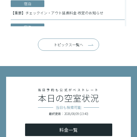
宿泊
【重要】チェックイン・アウト延長料金 改定のお知らせ
宿泊
Request on the Use of Power Banks(Korean language)
トピックス一覧へ
宿泊
關於使用行動電源的請求
宿泊
移动电源使用温馨提示
当日予約も公式がベストレート
本日の空室状況
宿泊
Request on the Use of Power Banks
当日も検索可能
最終更新：2026/08/09 (13:40)
料金一覧