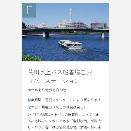
F
荒川水上バス船着場岩淵
リバーステーション
ホテルより徒歩で約20分
営業時間：運協スケジュールにより異なります
定休日：月曜日（祝日の場合は翌日）
4～11月の間は水上バスの発着場になっていま
す。地域のシンボルである「岩淵水門」が隣接
しており、春には赤羽桜堤緑地で満開の桜の楽