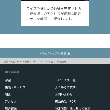
ライブや推し活の遠征を充実させる
JR東
主要会場へのアクセスが便利な駅近
やすい
ホテルを厳選して紹介します。
ポット
ページトップへ戻る ▲
駅前・駅近ホテル JR東日本ホテルメッツ
赤羽
周辺観光
ホテル詳細
客室
トピックス一覧
施設・サービス
よくあるご質問
朝食
お問い合わせ
アクセス
宿泊約款（PDF）
周辺観光
特定商取引法に基づく表記