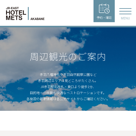
予約・確認
MENU
周辺観光のご案内
赤羽八幡神社や赤羽自然観察公園など
赤羽周辺エリアは見どころがたくさん。
JR赤羽駅北改札・東口より徒歩1分、
目的地への移動も快適なベストロケーションです。
各施設の最新情報は各公式サイトからご確認ください。