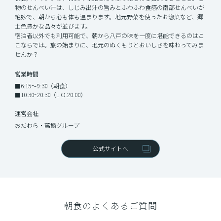
物のせんべい汁は、しじみ出汁の旨みとふわふわ食感の南部せんべいが
絶妙で、朝から心も体も温まります。地元野菜を使ったお惣菜など、郷
土色豊かな品々が並びます。
宿泊者以外でも利用可能で、朝から八戸の味を一度に堪能できるのはこ
こならでは。旅の始まりに、地元のぬくもりとおいしさを味わってみま
せんか？
営業時間
■6:15〜9:30（朝食）
■10:30~20:30（L.O.20:00）
運営会社
おだわら・萬鱗グループ
公式サイトへ
朝食のよくあるご質問