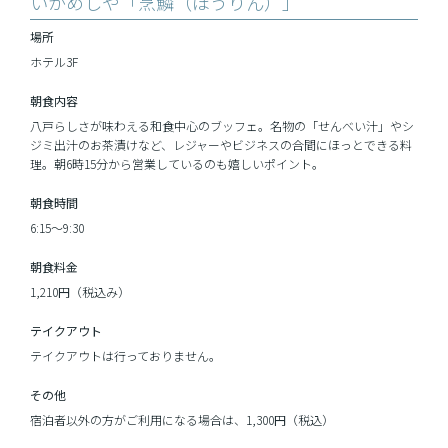
いかめしや「烹鱗（ほうりん）」
場所
ホテル3F
朝食内容
八戸らしさが味わえる和食中心のブッフェ。名物の「せんべい汁」やシ
ジミ出汁のお茶漬けなど、レジャーやビジネスの合間にほっとできる料
理。朝6時15分から営業しているのも嬉しいポイント。
朝食時間
6:15～9:30
朝食料金
1,210円（税込み）
テイクアウト
テイクアウトは行っておりません。
その他
宿泊者以外の方がご利用になる場合は、1,300円（税込）