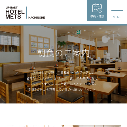
予約・確認
MENU
朝食のご案内
八戸らしさが味わえる和食中心のブッフェ。
名物の「せんべい汁」やシジミ出汁のお茶漬けなど、
レジャーやビジネスの合間にほっとできる料理。
朝6時15分から営業しているのも嬉しいポイント。