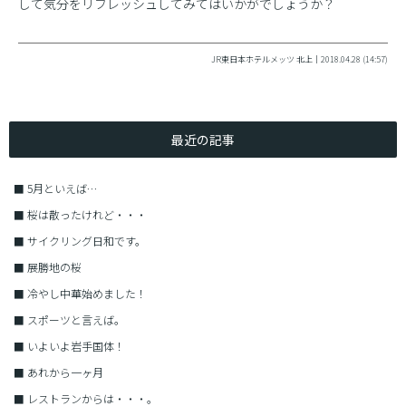
して気分をリフレッシュしてみてはいかがでしょうか？
JR東日本ホテルメッツ 北上｜2018.04.28 (14:57)
最近の記事
■
5月といえば…
■
桜は散ったけれど・・・
■
サイクリング日和です。
■
展勝地の桜
■
冷やし中華始めました！
■
スポーツと言えば。
■
いよいよ岩手国体！
■
あれから一ヶ月
■
レストランからは・・・。