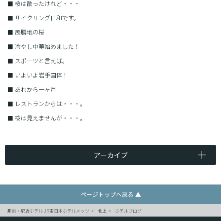
■
桜は散ったけれど・・・
■
サイクリング日和です。
■
展勝地の桜
■
冷やし中華始めました！
■
スポーツと言えば。
■
いよいよ岩手国体！
■
あれから一ヶ月
■
レストランからは・・・。
■
桜は見えませんが・・・。
アーカイブ
ページトップへ戻る ▲
駅前・駅近ホテル JR東日本ホテルメッツ
北上
ホテルブログ