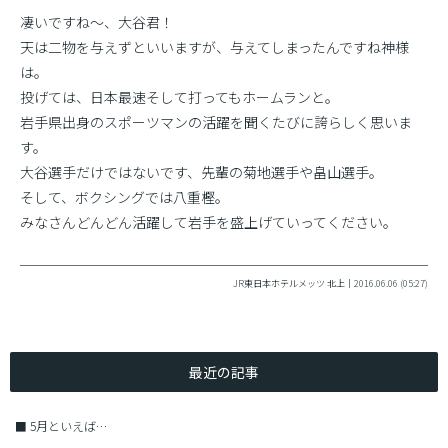
凄いですね〜、大谷君！
天は二物を与えずといいますが、与えてしまったんですね神様
は。
投げては、日本最速そして打ってもホームランと。
岩手県出身のスポーツマンの活躍を聞くたびに誇らしく思いま
す。
大谷選手だけではないです、先輩の菊地選手や畠山選手。
そして、ボクシングでは八重樫。
みなさんどんどん活躍して岩手を盛上げていってください。
JR東日本ホテルメッツ 北上｜2016.06.06 (05:27)
最近の記事
■
5月といえば…