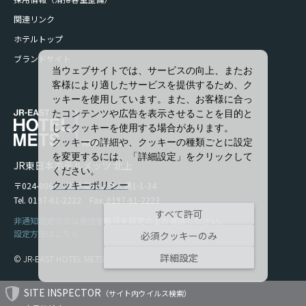
関連リンク
ホテルトップ
ブランドサイト
当ウェブサイトでは、サービスの向上、またお
客様により適したサービスを提供するため、ク
ッキーを使用しています。また、お客様に合っ
たコンテンツや広告を表示させることを目的と
してクッキーを使用する場合があります。
クッキーの詳細や、クッキーの種類ごとに設定
を変更するには、「詳細設定」をクリックして
JR東日本ホテルメッツ 北上
ください。
〒024-0061 岩手県北上市大通1-1-34
クッキーポリシー
Tel. 0197-61-2222 Fax. 0197-61-2223
すべて許可
非通知設定の方は発信者番号を設定の上お電話ください。
設定方法はこちら
必須クッキーのみ
詳細設定
© JR-EAST HOTEL METS
SITE INSPECTOR
（サイト内ウイルス検索）