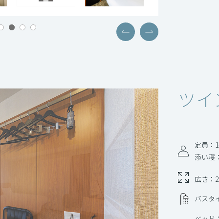
ツイ
定員：1
添い寝
広さ：2
バスタ
ベッド：