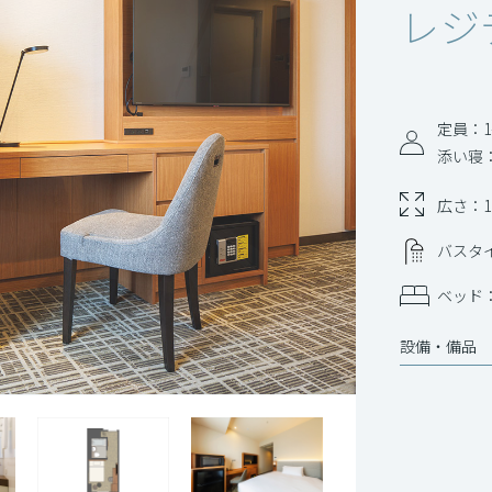
レジデ
定員：1
添い寝
広さ：1
バスタ
ベッド：
設備‧備品