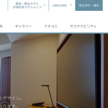
駅前・駅近ホテル
宿泊予約・確認
LANGUAGE
▲
JR東日本ホテルメッツ
中文（简体字）
中文（繁体字）
English
日本語
한국어
光
ギャラリー
クチコミ
サステナビリティ
たデザイン。
ております。