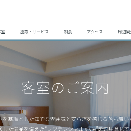
客室
施設・サービス
朝食
アクセス
周辺観
客室のご案内
トを基調とした知的な雰囲気と
安らぎを感じる落ち着い
適した備品を備えた
“レジデンシャル style”をご用意し