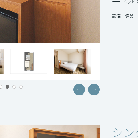
ベッド：
設備‧備品
シン