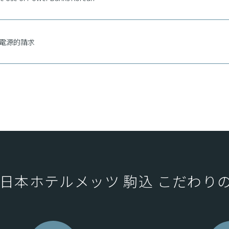
電源的請求
温馨提示
he Use of Power Banks
東日本ホテルメッツ 駒込
こだわり