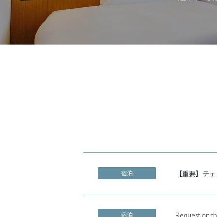
宿泊
【重要】チェ
宿泊
Request on t