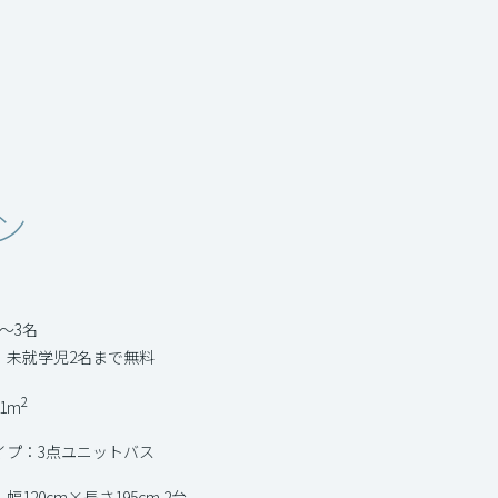
ン
～3名
：未就学児2名まで無料
2
1m
イプ：3点ユニットバス
幅120cm×長さ195cm 2台