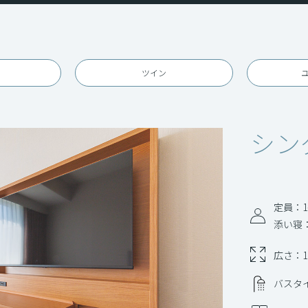
ツイン
シン
定員：1
添い寝
広さ：1
バスタ