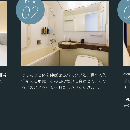
Point
P
02
相当
ゆったりと体を伸ばせるバスタブと、選べる入
全
で、
浴剤をご用意。その日の気分に合わせて、くつ
ぎ
ろぎのバスタイムをお楽しみいただけます。
す
※
身