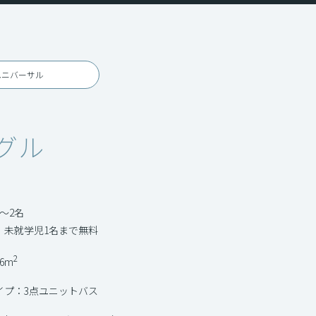
ユニバーサル
グル
〜2名
：未就学児1名まで無料
2
6m
イプ：3点ユニットバス