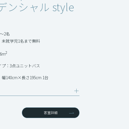
ンシャル style
～2名
：未就学児1名まで無料
2
6m
イプ：3点ユニットバス
幅140cm×長さ195cm 1台
客室詳細