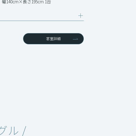
幅140cm×長さ195cm 1台
客室詳細
グル /