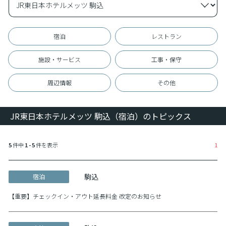
宿泊
レストラン
施設・サービス
工事・保守
周辺情報
その他
JR東日本ホテルメッツ 駒込（宿泊）のトピックス
5
件中
1 - 5
件を表示
1
駒込
宿泊
【重要】チェックイン・アウト延長料金 改定のお知らせ