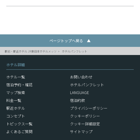
ページトップへ戻る ▲
駅前・駅近ホテル JR東日本ホテルメッツ
ホテルパンフレット
ホテル詳細
ホテル一覧
お問い合わせ
宿泊予約・確認
ホテルパンフレット
マップ検索
LANGUAGE
料金一覧
宿泊約款
駅近ホテル
プライバシーポリシー
コンセプト
クッキーポリシー
トピックス一覧
クッキー詳細設定
よくあるご質問
サイトマップ