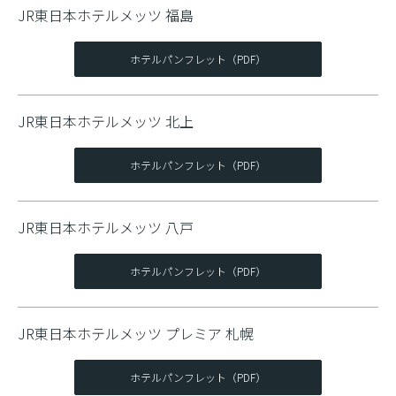
JR東日本ホテルメッツ 福島
ホテルパンフレット（PDF）
JR東日本ホテルメッツ 北上
ホテルパンフレット（PDF）
JR東日本ホテルメッツ 八戸
ホテルパンフレット（PDF）
JR東日本ホテルメッツ プレミア 札幌
ホテルパンフレット（PDF）