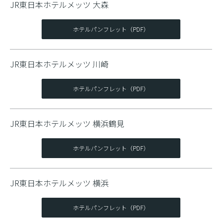
JR東日本ホテルメッツ 大森
ホテルパンフレット（PDF）
JR東日本ホテルメッツ 川崎
ホテルパンフレット（PDF）
JR東日本ホテルメッツ 横浜鶴見
ホテルパンフレット（PDF）
JR東日本ホテルメッツ 横浜
ホテルパンフレット（PDF）