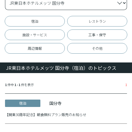
宿泊
レストラン
施設・サービス
工事・保守
周辺情報
その他
JR東日本ホテルメッツ 国分寺（宿泊）のトピックス
1
件中
1 - 1
件を表示
1
国分寺
宿泊
【開業30周年記念】朝食無料プラン販売のお知らせ