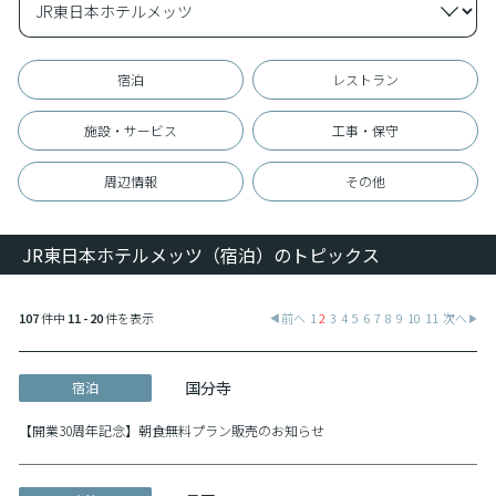
宿泊
レストラン
施設・サービス
工事・保守
周辺情報
その他
JR東日本ホテルメッツ（宿泊）のトピックス
107
件中
11 - 20
件を表示
前へ
1
2
3
4
5
6
7
8
9
10
11
次へ
国分寺
宿泊
【開業30周年記念】朝食無料プラン販売のお知らせ