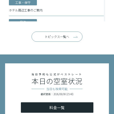
工事・保守
ホテル周辺工事のご案内
宿泊
【重要】チェックイン・アウト延長料金 改定のお知らせ
トピックス一覧へ
宿泊
Request on the Use of Power Banks(Korean)
宿泊
移动电源使用温馨提示
当日予約も公式がベストレート
本日の空室状況
宿泊
關於使用行動電源的請求
当日も検索可能
最終更新：2026/08/08 (15:40)
宿泊
Request on the Use of Power Banks
料金一覧