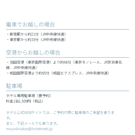
電車でお越しの場合
・新宿駅から約21分（JR中央線快速）
・東京駅から約33分（JR中央線快速）
空港からお越しの場合
・羽田空港（東京国際空港）より約66分（東京モノレール、JR京浜東北
線、JR中央線快速）
・成田国際空港より約65分（成田エクスプレス、JR中央線快速）
駐車場
ホテル専用駐車場（要予約）
料金1泊1,500円（税込）
ホテル公式WEBサイトでは、ご予約の際に駐車場のご希望を承りま
す。
また、下記メールでも承ります。
musashisakai@hotelmets.jp