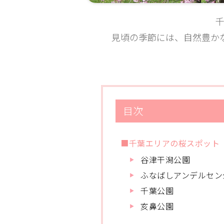
見頃の季節には、自然豊か
目次
■千葉エリアの桜スポット
谷津干潟公園
ふなばしアンデルセン
千葉公園
亥鼻公園