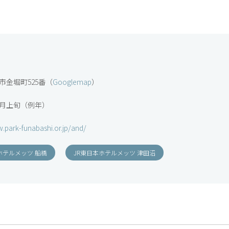
市金堀町525番（
Googlemap
）
4月上旬（例年）
.park-funabashi.or.jp/and/
ホテルメッツ 船橋
JR東日本ホテルメッツ 津田沼