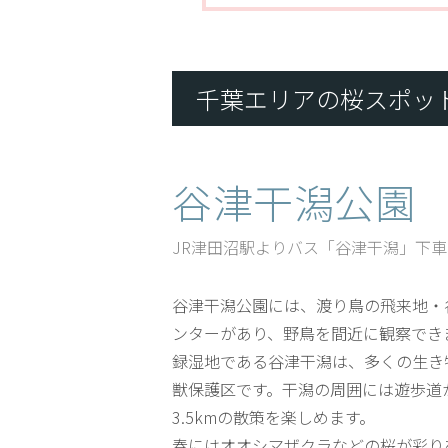
千葉エリアの桜スポッ
谷津干潟公園
JR津田沼駅よりバス「谷津干潟」下車
谷津干潟公園には、渡り鳥の飛来地・
ンターがあり、野鳥を間近に観察でき
録湿地である谷津干潟は、多くの生き
獣保護区です。干潟の周囲には遊歩道
3.5kmの散策を楽しめます。
春にはオオシマザクラなどの桜が彩り