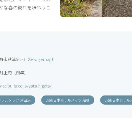
かな春の訪れを味わうこ
市秋津5-1-1（
Googlemap
）
4月上旬（例年）
.seibu-la.co.jp/yatsuhigata/
ホテルメッツ 津田沼
JR東日本ホテルメッツ 船橋
JR東日本ホテル