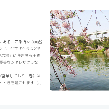
にある、四季折々の自然
シノ、ヤマザクラなど約
見広場」に咲き誇る圧巻
優美なシダレザクラな
が営業しており、春には
とときを過ごせます（月