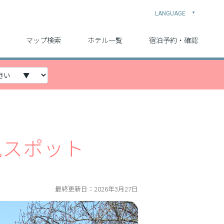
LANGUAGE
▲
中文 (简体字)
中文 (繁体字)
English
日本語
한국어
マップ検索
ホテル一覧
宿泊予約・確認
見スポット
最終更新日：2026年3月27日