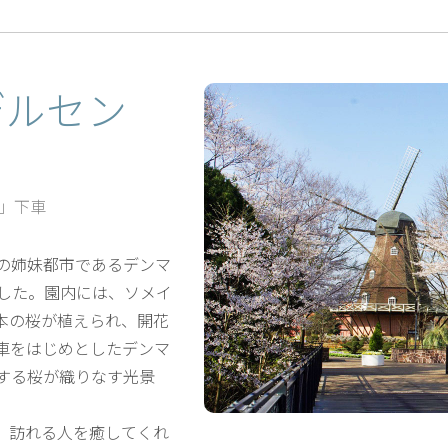
デルセン
」下車
の姉妹都市であるデンマ
した。園内には、ソメイ
0本の桜が植えられ、開花
車をはじめとしたデンマ
する桜が織りなす光景
が、訪れる人を癒してくれ