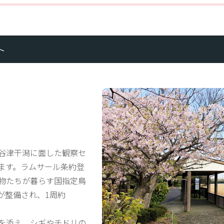
ト
谷津干潟に面した観察セ
ます。ラムサール条約登
物たちが暮らす国指定鳥
が整備され、1周約
を添え、シギやチドリの