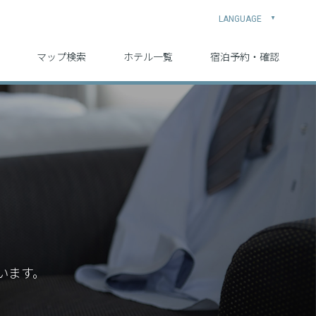
LANGUAGE
▲
中文 (简体字)
中文 (繁体字)
English
日本語
한국어
マップ検索
ホテル一覧
宿泊予約・確認
います。
。