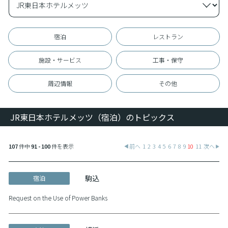
宿泊
レストラン
施設・サービス
工事・保守
周辺情報
その他
JR東日本ホテルメッツ（宿泊）のトピックス
107
件中
91 - 100
件を表示
前へ
1
2
3
4
5
6
7
8
9
10
11
次へ
駒込
宿泊
Request on the Use of Power Banks