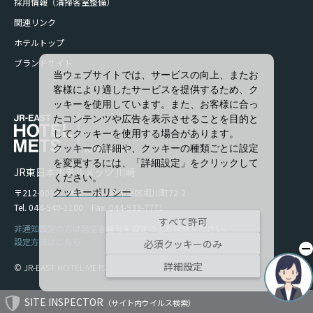
採用情報（清掃客室整備）
関連リンク
ホテルトップ
ブランドサイト
当ウェブサイトでは、サービスの向上、またお
客様により適したサービスを提供するため、ク
ッキーを使用しています。また、お客様に合っ
たコンテンツや広告を表示させることを目的と
してクッキーを使用する場合があります。
クッキーの詳細や、クッキーの種類ごとに設定
を変更するには、「詳細設定」をクリックして
JR東日本ホテルメッツ 川崎
ください。
クッキーポリシー
〒212-0013 神奈川県川崎市幸区堀川町72-2
Tel. 044-540-1100 Fax. 044-533-7771
すべて許可
非通知設定の方は発信者番号を設定の上お電話ください。
設定方法はこちら
必須クッキーのみ
詳細設定
© JR-EAST HOTEL METS
SITE INSPECTOR
（サイト内ウイルス検索）