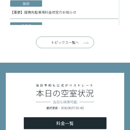
施設
【重要】提携先駐車場料金改定のお知らせ
その他
Request on the Use of Power Banks(korean)
トピックス一覧へ
レストラン
おかげ庵 朝食 開店時間の変更
宿泊
【重要】チェックイン・アウト延長料金 改定のお知らせ
当日予約も公式がベストレート
本日の空室状況
その他
關於使用行動電源的請求
当日も検索可能
最終更新：2026/08/07 (01:40)
その他
移动电源使用温馨提示
料金一覧