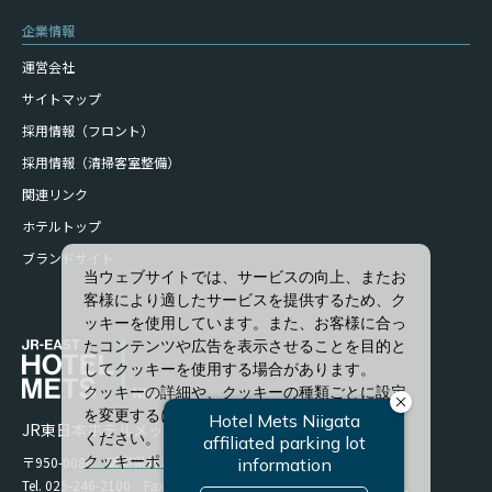
企業情報
運営会社
サイトマップ
採用情報（フロント）
採用情報（清掃客室整備）
関連リンク
ホテルトップ
ブランドサイト
当ウェブサイトでは、サービスの向上、またお
客様により適したサービスを提供するため、ク
ッキーを使用しています。また、お客様に合っ
たコンテンツや広告を表示させることを目的と
してクッキーを使用する場合があります。
クッキーの詳細や、クッキーの種類ごとに設定
を変更するには、「詳細設定」をクリックして
JR東日本ホテルメッツ 新潟
ください。
〒950-0086 新潟県新潟市中央区花園1-96-47
クッキーポリシー
Tel. 025-246-2100 Fax. 025-246-2114