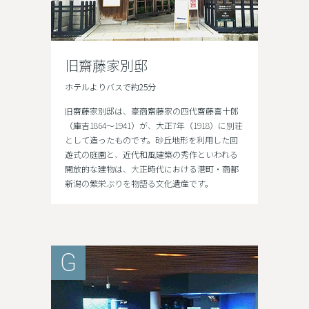
旧齋藤家別邸
ホテルよりバスで約25分
旧齋藤家別邸は、豪商齋藤家の四代齋藤喜十郎
（庫吉1864～1941）が、大正7年（1918）に別荘
として造ったものです。砂丘地形を利用した回
遊式の庭園と、近代和風建築の秀作といわれる
開放的な建物は、大正時代における港町・商都
新潟の繁栄ぶりを物語る文化遺産です。
G