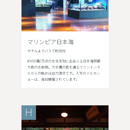
マリンピア日本海
ホテルよりバスで約30分
約450種2万点の水生生物に出会える日本海側最
大級の水族館。大水槽の底を通るマリントンネ
ルからの眺めは迫力満点です。人気のイルカシ
ョーは、毎日開催されています。
H