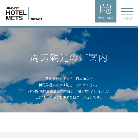
予約・確認
MENU
周辺観光のご案内
萬代橋やマリンピア日本海など
新潟周辺エリアは見どころがたくさん。
JR新潟駅西側連絡通路に直結し、西口改札より徒歩1分、
目的地への移動も快適なロケーションです。