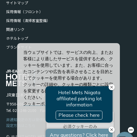
サイトマップ
採用情報（フロント）
採用情報（清掃客室整備）
関連リンク
ホテルトップ
ブランドサイト
当ウェブサイトでは、サービスの向上、またお
客様により適したサービスを提供するため、ク
ッキーを使用しています。また、お客様に合っ
たコンテンツや広告を表示させることを目的と
してクッキーを使用する場合があります。
クッキーの詳細や、クッキーの種類ごとに設定
を変更するには、「詳細設定」をクリックして
JR東日本ホテルメッツ 新潟
ください。
クッキーポリシー
〒950-0086 新潟県新潟市中央区花園1-96-47
Tel. 025-246-2100 Fax. 025-246-2114
すべて許可
非通知設定の方は発信者番号を設定の上お電話ください。
設定方法はこちら
必須クッキーのみ
詳細設定
© JR-EAST HOTEL METS