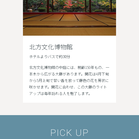
北方文化博物館
ホテルよりバスで約30分
北方文化博物館の中庭には、樹齢150年もの、一
本木から広がる大藤があります。開花は4月下旬
から5月上旬で甘い香を放って藤色の花を房状に
咲かせます。開花に合わせ、この大藤のライト
アップは毎年訪れる人を魅了します。
PICK UP