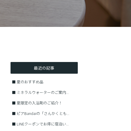
最近の記事
■
夏のおすすめ品
■
ミネラルウォーターのご案内...
■
夏限定の入浴剤のご紹介！
■
ピアBandaiの「さんかくとも...
■
LINEクーポンでお得に宿泊い...