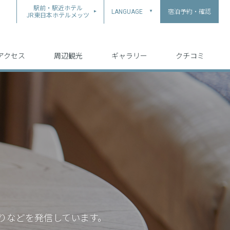
駅前・駅近ホテル
宿泊予約・確認
LANGUAGE
▲
JR東日本ホテルメッツ
中文（简体字）
中文（繁体字）
English
日本語
한국어
アクセス
周辺観光
ギャラリー
クチコミ
りなどを発信しています。