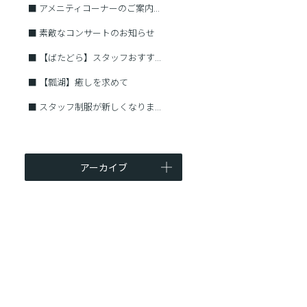
■
アメニティコーナーのご案内...
■
素敵なコンサートのお知らせ
■
【ばたどら】スタッフおすす...
■
【瓢湖】癒しを求めて
■
スタッフ制服が新しくなりま...
アーカイブ