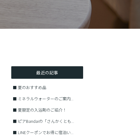
最近の記事
■
夏のおすすめ品
■
ミネラルウォーターのご案内...
■
夏限定の入浴剤のご紹介！
■
ピアBandaiの「さんかくとも...
■
LINEクーポンでお得に宿泊い...