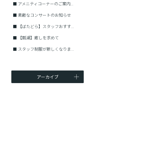
■
アメニティコーナーのご案内...
■
素敵なコンサートのお知らせ
■
【ばたどら】スタッフおすす...
■
【瓢湖】癒しを求めて
■
スタッフ制服が新しくなりま...
アーカイブ