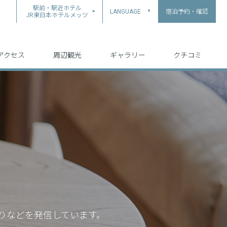
駅前・駅近ホテル
宿泊予約・確認
LANGUAGE
▲
JR東日本ホテルメッツ
中文（简体字）
中文（繁体字）
English
日本語
한국어
アクセス
周辺観光
ギャラリー
クチコミ
りなどを発信しています。