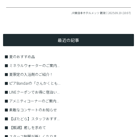
JR東日本ホテルメッツ 新潟｜2025.09.19 (10:07)
最近の記事
■
夏のおすすめ品
■
ミネラルウォーターのご案内...
■
夏限定の入浴剤のご紹介！
■
ピアBandaiの「さんかくとも...
■
LINEクーポンでお得に宿泊い...
■
アメニティコーナーのご案内...
■
素敵なコンサートのお知らせ
■
【ばたどら】スタッフおすす...
■
【瓢湖】癒しを求めて
■
スタッフ制服が新しくなりま...