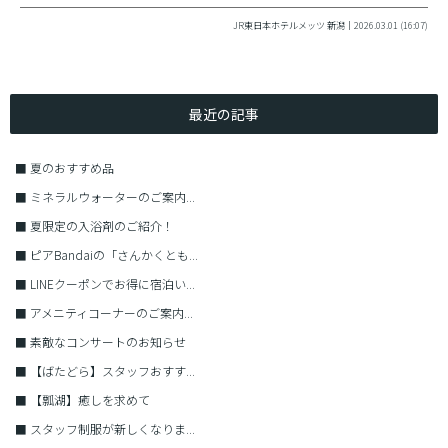
JR東日本ホテルメッツ 新潟｜2026.03.01 (16:07)
最近の記事
■
夏のおすすめ品
■
ミネラルウォーターのご案内...
■
夏限定の入浴剤のご紹介！
■
ピアBandaiの「さんかくとも...
■
LINEクーポンでお得に宿泊い...
■
アメニティコーナーのご案内...
■
素敵なコンサートのお知らせ
■
【ばたどら】スタッフおすす...
■
【瓢湖】癒しを求めて
■
スタッフ制服が新しくなりま...