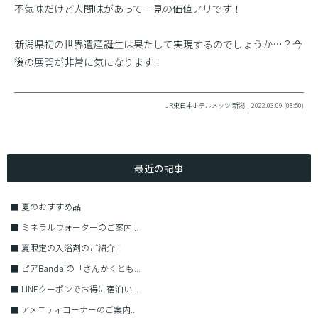
不気味だけど人間味があって一見の価値アリです！
新潟県初の世界遺産誕生は果たして実現するのでしょうか…？今
後の展開が非常に気になります！
JR東日本ホテルメッツ 新潟｜2022.03.09 (08:50)
最近の記事
■
夏のおすすめ品
■
ミネラルウォーターのご案内...
■
夏限定の入浴剤のご紹介！
■
ピアBandaiの「さんかくとも...
■
LINEクーポンでお得に宿泊い...
■
アメニティコーナーのご案内...