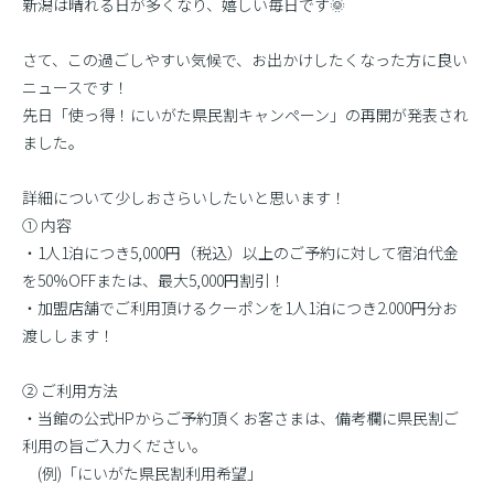
新潟は晴れる日が多くなり、嬉しい毎日です🌞
さて、この過ごしやすい気候で、お出かけしたくなった方に良い
ニュースです！
先日「使っ得！にいがた県民割キャンペーン」の再開が発表され
ました。
詳細について少しおさらいしたいと思います！
① 内容
・1人1泊につき5,000円（税込）以上のご予約に対して宿泊代金
を50%OFFまたは、最大5,000円割引！
・加盟店舗でご利用頂けるクーポンを1人1泊につき2.000円分お
渡しします！
② ご利用方法
・当館の公式HPからご予約頂くお客さまは、備考欄に県民割ご
利用の旨ご入力ください。
(例)「にいがた県民割利用希望」