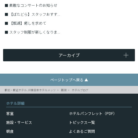
■
素敵なコンサートのお知らせ
■
【ばたどら】スタッフおすす...
■
【瓢湖】癒しを求めて
■
スタッフ制服が新しくなりま...
アーカイブ
ページトップへ戻る ▲
駅前・駅近ホテル JR東日本ホテルメッツ
新潟
ホテルブログ
ホテル詳細
客室
ホテルパンフレット（PDF）
施設・サービス
トピックス一覧
朝食
よくあるご質問