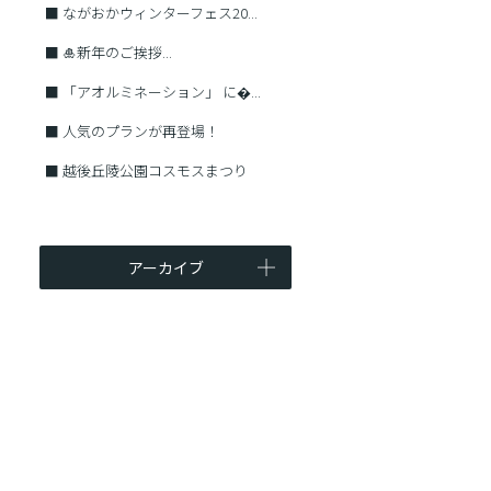
■
ながおかウィンターフェス20...
■
🎍新年のご挨拶...
■
「アオルミネーション」 に�...
■
人気のプランが再登場！
■
越後丘陵公園コスモスまつり
アーカイブ