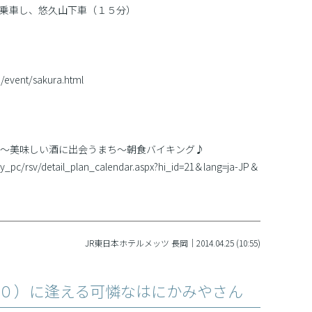
乗車し、悠久山下車（１５分）
u/event/sakura.html
〜美味しい酒に出会うまち〜朝食バイキング♪
stay_pc/rsv/detail_plan_calendar.aspx?hi_id=21＆lang=ja-JP＆
JR東日本ホテルメッツ 長岡｜2014.04.25 (10:55)
０）に逢える可憐なはにかみやさん