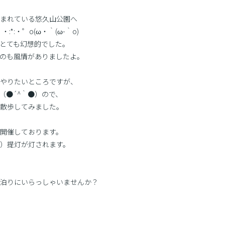
まれている悠久山公園へ
*:・゜o(ω・｀(ω-｀o)
とても幻想的でした。
のも風情がありましたよ。
やりたいところですが、
（●´^｀●）ので、
散歩してみました。
開催しております。
）提灯が灯されます。
泊りにいらっしゃいませんか？