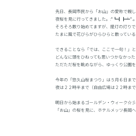
先日、長岡市民から「お山」の愛称で親し
夜桜を見に行ってきました。:*┗┫┣┷*.。・:
そろそろ散り始めてますが、提灯の灯りで
たまに風で花びらがひらひらと散っている
できることなら「では、ここで一句！」と
どんなに頭をひねっても思いつかなかった
ただただ桜を眺めながら、ゆっくり公園を
今年の「悠久山桜まつり」は５月６日まで
夜は２２時半まで（自由広場は２２時まで
明日から始まるゴールデン・ウィーク☆彡
「お山」の桜を見に、ホテルメッツ長岡へ