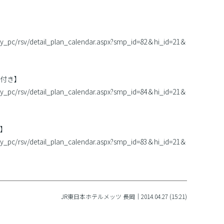
/stay_pc/rsv/detail_plan_calendar.aspx?smp_id=82＆hi_id=21＆
付き】
/stay_pc/rsv/detail_plan_calendar.aspx?smp_id=84＆hi_id=21＆
】
/stay_pc/rsv/detail_plan_calendar.aspx?smp_id=83＆hi_id=21＆
JR東日本ホテルメッツ 長岡｜2014.04.27 (15:21)