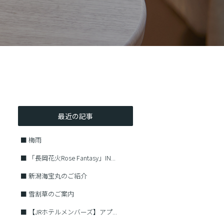
最近の記事
■
梅雨
■
「長岡花火Rose Fantasy」IN...
■
新潟海宝丸のご紹介
■
雪割草のご案内
■
【JRホテルメンバーズ】アプ...