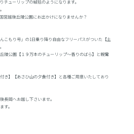
りチューリップの絨毯のようになります。
。
国営越後丘陵公園にお出かけになりませんか？
んこもり号」の1日乗り降り自由なフリーパスがついた【土
。
丘陵公園【１９万本のチューリップ〜香りのばら】と親鸞
付き】【あさひ山の夕食付き】と各種ご用意いたしており
後長岡へお越し下さいませ。
ます。