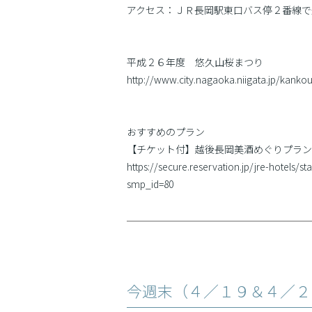
アクセス：ＪＲ長岡駅東口バス停２番線で
平成２６年度 悠久山桜まつり
http://www.city.nagaoka.niigata.jp/kanko
おすすめのプラン
【チケット付】越後長岡美酒めぐりプラン
https://secure.reservation.jp/jre-hotels/
smp_id=80
今週末（４／１９＆４／２