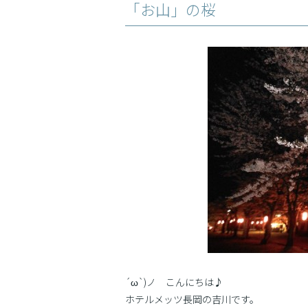
「お山」の桜
´ω`)ノ こんにちは♪
ホテルメッツ長岡の吉川です。