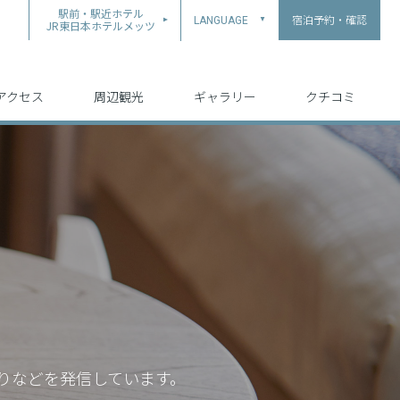
駅前・駅近ホテル
宿泊予約・確認
LANGUAGE
▲
JR東日本ホテルメッツ
中文（简体字）
中文（繁体字）
English
日本語
한국어
アクセス
周辺観光
ギャラリー
クチコミ
りなどを発信しています。