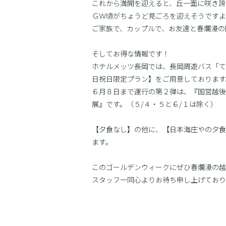
これから満開を迎えると、丘一面に咲き誇
ＧＷ頃がちょうど見ごろを迎えそうですよ
ご家族で、カップルで、お友達と春爛漫の
そしてお得な情報です！
ホテルメッツ長岡では、長岡周遊バス「て
日祝日限定プラン】をご用意しております
６月８日まで運行の第２弾は、『国営越後
展』です。（５/４・５と６/１は除く）
【夕食なし】の他に、【日本海庄やの夕食
ます。
このゴールデンウィークにぜひ春爛漫の越
スタッフ一同心よりお待ち申し上げており