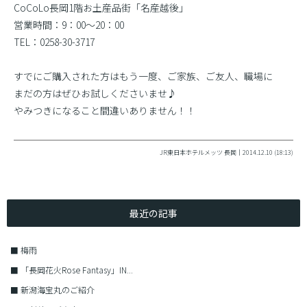
CoCoLo長岡1階お土産品街「名産越後」
営業時間：9：00〜20：00
TEL：0258-30-3717
すでにご購入された方はもう一度、ご家族、ご友人、職場に
まだの方はぜひお試しくださいませ♪
やみつきになること間違いありません！！
JR東日本ホテルメッツ 長岡｜2014.12.10 (18:13)
最近の記事
■
梅雨
■
「長岡花火Rose Fantasy」IN...
■
新潟海宝丸のご紹介