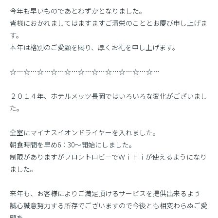
今年も早いものであとわずかとなりました。
皆様におかれましてはますますご清栄のこととお慶び申し上げま
す。
本年は格別のご愛顧を賜り、厚くお礼を申し上げます。
☆…☆…☆…☆…☆…☆…☆…☆…☆…☆…☆…
２０１４年、ホテルメッツ長岡ではいろいろな変化がございまし
た。
全室にマイナスイオンドライヤーを入れました。
朝食時間を早め6：30〜開始にしました。
制限がありますがフロントロビーでＷｉＦｉが使えるようになり
ました。
来年も、お客様によりご満足頂けるサービスを提供出来るよう
誠心誠意努力する所存でございますので今後とも相変わらぬご愛
顧を