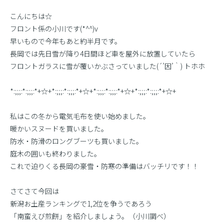
こんにちは☆
フロント係の小川です(*^^)v
早いもので今年もあと約半月です。
長岡では先日雪が降り4日間ほど車を屋外に放置していたら
フロントガラスに雪が覆いかぶさっていました(´’因’｀) トホホ
*:;;;:*:;;;:*+☆+*:;;;:*:;;;:*+☆+*:;;;:*:;;;:*+☆+*:;;;:*:;;;:*+☆+
私はこの冬から電気毛布を使い始めました。
暖かいスヌードを買いました。
防水・防滑のロングブーツも買いました。
庭木の囲いも終わりました。
これで迫りくる長岡の豪雪・防寒の準備はバッチリです！！
さてさて今回は
新潟お土産ランキングで1,2位を争うであろう
「南蛮えび煎餅」を紹介しましょう。（小川調べ）