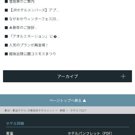
■
雪割草のご案内
■
【JRホテルメンバーズ】アプ...
■
ながおかウィンターフェス20...
■
🎍新年のご挨拶...
■
「アオルミネーション」 に�...
■
人気のプランが再登場！
■
越後丘陵公園コスモスまつり
アーカイブ
ページトップへ戻る ▲
駅前・駅近ホテル JR東日本ホテルメッツ
長岡
ホテルブログ
ホテル詳細
客室
ホテルパンフレット（PDF）