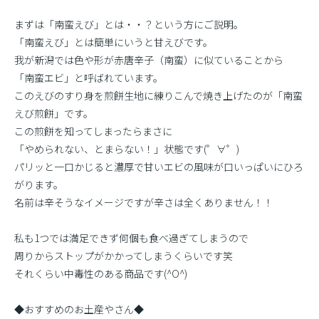
まずは「南蛮えび」とは・・？という方にご説明。
「南蛮えび」とは簡単にいうと甘えびです。
我が新潟では色や形が赤唐辛子（南蛮）に似ていることから
「南蛮エビ」と呼ばれています。
このえびのすり身を煎餅生地に練りこんで焼き上げたのが「南蛮
えび煎餅」です。
この煎餅を知ってしまったらまさに
「やめられない、とまらない！」状態です(゜∀゜)
パリッと一口かじると濃厚で甘いエビの風味が口いっぱいにひろ
がります。
名前は辛そうなイメージですが辛さは全くありません！！
私も1つでは満足できず何個も食べ過ぎてしまうので
周りからストップがかかってしまうくらいです笑
それくらい中毒性のある商品です(^O^)
◆おすすめのお土産やさん◆