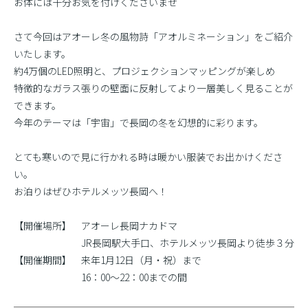
お体には十分お気を付けくださいませ
さて今回はアオーレ冬の風物詩「アオルミネーション」をご紹介
いたします。
約4万個のLED照明と、プロジェクションマッピングが楽しめ
特徴的なガラス張りの壁面に反射してより一層美しく見ることが
できます。
今年のテーマは「宇宙」で長岡の冬を幻想的に彩ります。
とても寒いので見に行かれる時は暖かい服装でお出かけくださ
い。
お泊りはぜひホテルメッツ長岡へ！
【開催場所】 アオーレ長岡ナカドマ
JR長岡駅大手口、ホテルメッツ長岡より徒歩３分
【開催期間】 来年1月12日（月・祝）まで
16：00〜22：00までの間