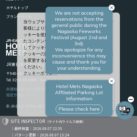
ホテルトップ
ブランドサイト
当ウェブサイトでは、サービスの向上、またお
客様により適したサービスを提供するため、ク
ッキーを使用しています。また、お客様に合っ
たコンテンツや広告を表示させることを目的と
してクッキーを使用する場合があります。
クッキーの詳細や、クッキーの種類ごとに設定
を変更するには、「詳細設定」をクリックして
JR東日本ホテルメッツ 長岡
ください。
〒940-0048 新潟県長岡市台町2-4-9
クッキーポリシー
Tel. 0258-30-5800 Fax. 0258-30-5801
すべて許可
非通知設定の方は発信者番号を設定の上お電話ください。
設定方法はこちら
必須クッキーのみ
詳細設定
© JR-EAST HOTEL METS
SITE INSPECTOR
（サイト内ウイルス検索）
｜最終検査：2026.08.07 22:35
｜パターン更新：2026.08.07 15:24