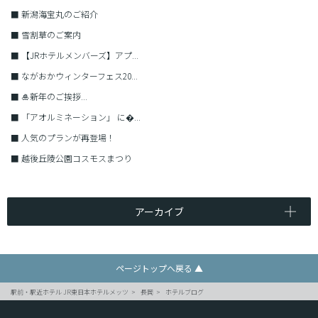
■
新潟海宝丸のご紹介
■
雪割草のご案内
■
【JRホテルメンバーズ】アプ...
■
ながおかウィンターフェス20...
■
🎍新年のご挨拶...
■
「アオルミネーション」 に�...
■
人気のプランが再登場！
■
越後丘陵公園コスモスまつり
アーカイブ
ページトップへ戻る ▲
駅前・駅近ホテル JR東日本ホテルメッツ
長岡
ホテルブログ