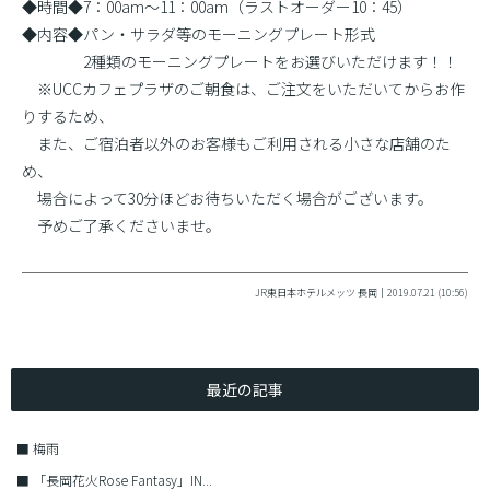
◆時間◆7：00am〜11：00am（ラストオーダー10：45）
◆内容◆パン・サラダ等のモーニングプレート形式
2種類のモーニングプレートをお選びいただけます！！
※UCCカフェプラザのご朝食は、ご注文をいただいてからお作
りするため、
また、ご宿泊者以外のお客様もご利用される小さな店舗のた
め、
場合によって30分ほどお待ちいただく場合がございます。
予めご了承くださいませ。
JR東日本ホテルメッツ 長岡｜2019.07.21 (10:56)
最近の記事
■
梅雨
■
「長岡花火Rose Fantasy」IN...