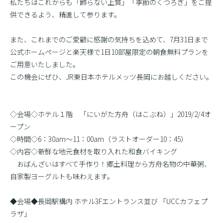
私たちはこれからも「飾らない上質」「季節のくつろぎ」をご提
供できるよう、精進して参ります。
また、これまでのご愛顧に感謝の気持ちを込めて、7月31日まで
公式ホームページと楽天様で1日10部屋限定の朝食無料プランを
ご用意いたしました。
この機会にぜひ、JR東日本ホテルメッツ長岡にお越しください。
◇会場◇ホテル１階 「にいがた方舟（はこぶね）」2019/2/4オ
ープン
◇時間◇6：30am〜11：00am（ラストオーダー10：45）
◇内容◇新鮮な地元食材を取り入れた和食バイキング
おばんざいはすべて手作り！郷土料理から方舟名物の中華粥、
自家製ヨーグルトも味わえます。
◆会場◆長岡駅構内 ホテル3Fエントランス並び 「UCCカフェプ
ラザ」