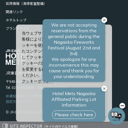
採用情報（清掃客室整備）
関連リンク
ホテルトップ
ブランドサイト
当ウェブサイトでは、サービスの向上、またお
客様により適したサービスを提供するため、ク
ッキーを使用しています。また、お客様に合っ
たコンテンツや広告を表示させることを目的と
してクッキーを使用する場合があります。
クッキーの詳細や、クッキーの種類ごとに設定
を変更するには、「詳細設定」をクリックして
JR東日本ホテルメッツ 長岡
ください。
〒940-0048 新潟県長岡市台町2-4-9
クッキーポリシー
Tel. 0258-30-5800 Fax. 0258-30-5801
すべて許可
非通知設定の方は発信者番号を設定の上お電話ください。
設定方法はこちら
必須クッキーのみ
詳細設定
© JR-EAST HOTEL METS
SITE INSPECTOR
（サイト内ウイルス検索）