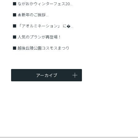
■
ながおかウィンターフェス20...
■
🎍新年のご挨拶...
■
「アオルミネーション」 に�...
■
人気のプランが再登場！
■
越後丘陵公園コスモスまつり
アーカイブ