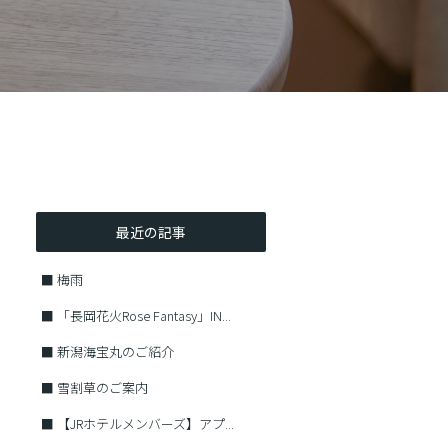
最近の記事
■
梅雨
■
「長岡花火Rose Fantasy」IN...
■
新潟海宝丸のご紹介
■
雪割草のご案内
■
【JRホテルメンバーズ】アプ...