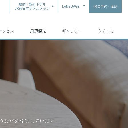
駅前・駅近ホテル
宿泊予約・確認
LANGUAGE
▲
JR東日本ホテルメッツ
中文（简体字）
中文（繁体字）
English
日本語
한국어
アクセス
周辺観光
ギャラリー
クチコミ
りなどを発信しています。