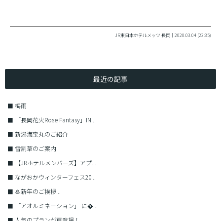
JR東日本ホテルメッツ 長岡｜2020.03.04 (23:35)
最近の記事
■
梅雨
■
「長岡花火Rose Fantasy」IN...
■
新潟海宝丸のご紹介
■
雪割草のご案内
■
【JRホテルメンバーズ】アプ...
■
ながおかウィンターフェス20...
■
🎍新年のご挨拶...
■
「アオルミネーション」 に�...
■
人気のプランが再登場！