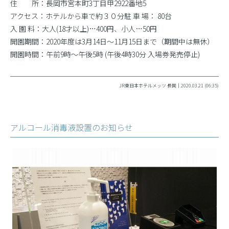
住 所：長岡市宮本町3丁目甲2922番地5
アクセス：ホテルから車で約３０分駐 車 場： 80台
入 園 料：大人(18才以上)…400円、小人…50円
開園期間：2020年度は3月14日〜11月15日まで（期間中は無休）
開園時間：午前9時〜午後5時 (午後4時30分 入場券発売停止)
JR東日本ホテルメッツ 長岡｜2020.03.21 (06:35)
アルコール消毒液設置のお知らせ