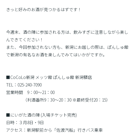
きっと好みのお酒が見つかるはずです！
今週末、酒の陣に参加される方は、飲みすぎに注意しながら楽し
んできてください！
また、今回参加されない方も、新潟にお越しの際は、ぽんしゅ館
で新潟の有名なお酒を楽しんでみてはいかがですか。
■CoCoLo新潟 メッツ館 ぽんしゅ館 新潟驛店
TEL：025-240-7090
営業時間 9：00〜21：00
（利酒番所9：30〜20：30 ※最終受付20：15）
■にいがた酒の陣 (入場チケット完売)
日時：３月8日・9日
アクセス：新潟駅前から「佐渡汽船」行きバス乗車