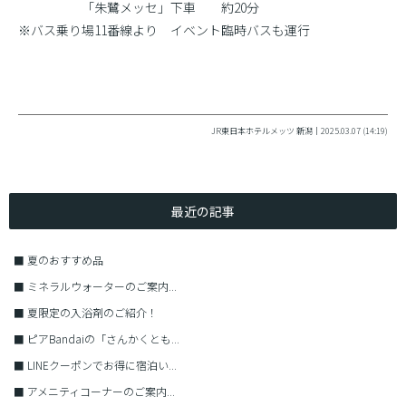
「朱鷺メッセ」下車 約20分
※バス乗り場11番線より イベント臨時バスも運行
JR東日本ホテルメッツ 新潟｜2025.03.07 (14:19)
最近の記事
■
夏のおすすめ品
■
ミネラルウォーターのご案内...
■
夏限定の入浴剤のご紹介！
■
ピアBandaiの「さんかくとも...
■
LINEクーポンでお得に宿泊い...
■
アメニティコーナーのご案内...