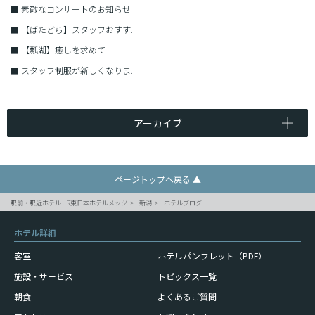
■
素敵なコンサートのお知らせ
■
【ばたどら】スタッフおすす...
■
【瓢湖】癒しを求めて
■
スタッフ制服が新しくなりま...
アーカイブ
ページトップへ戻る ▲
駅前・駅近ホテル JR東日本ホテルメッツ
新潟
ホテルブログ
ホテル詳細
客室
ホテルパンフレット（PDF）
施設・サービス
トピックス一覧
朝食
よくあるご質問