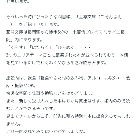
と思います。
そういった時にぴったりな図書館、「互尊文庫（ごそんぶん
こ）」をご紹介いたします。
互尊文庫は長岡駅から徒歩5分の「米百俵プレイス ミライエ長
岡」内にあります。
「くらす」「はたらく」「ひらめく」・・・
3つのエリアテーマごとに厳選された本が並べられており、本棚
を見ているだけでわくわくやひらめきが膨らみます。
施設内は、飲食（軽食やふた付の飲み物、アルコール以外）・会
話・撮影がOK。
快適な空間で仕事や勉強などもはかどります。
また、新しく受け入れした本は６か月貸出はせず、館内のみで読
むことができるそうです。
貸出できないからこそ、印象に残る特別な本に出会えるかもしれ
ません。
ぜひ一度訪れてみてはいかがでしょうか。