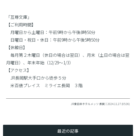
「互尊文庫」
【ご利用時間】
月曜日から土曜日：午前9時から午後8時50分
日曜日・祝日・休日：午前9時から午後5時50分
【休館日】
毎月第２木曜日（休日の場合は翌日）、月末（土日の場合は翌
月曜日）、年末年始（12/29〜1/3）
【アクセス】
JR長岡駅大手口から徒歩５分
米百俵プレイス ミライエ長岡 ３階
JR東日本ホテルメッツ 長岡｜2024.11.27 (05:36)
最近の記事