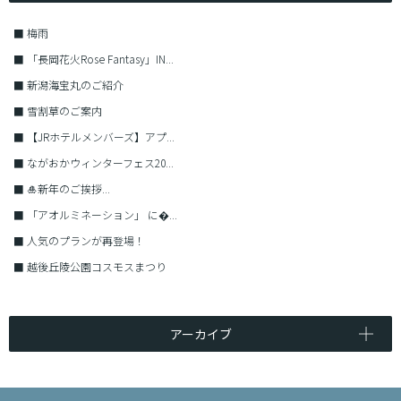
■
梅雨
■
「長岡花火Rose Fantasy」IN...
■
新潟海宝丸のご紹介
■
雪割草のご案内
■
【JRホテルメンバーズ】アプ...
■
ながおかウィンターフェス20...
■
🎍新年のご挨拶...
■
「アオルミネーション」 に�...
■
人気のプランが再登場！
■
越後丘陵公園コスモスまつり
アーカイブ