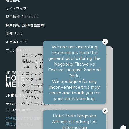
サイトマップ
採用情報（フロント）
採用情報（清掃客室整備）
関連リンク
ホテルトップ
ブランドサイト
当ウェブサイトでは、サービスの向上、またお
客様により適したサービスを提供するため、ク
ッキーを使用しています。また、お客様に合っ
たコンテンツや広告を表示させることを目的と
してクッキーを使用する場合があります。
クッキーの詳細や、クッキーの種類ごとに設定
を変更するには、「詳細設定」をクリックして
JR東日本ホテルメッツ 長岡
ください。
〒940-0048 新潟県長岡市台町2-4-9
クッキーポリシー
Tel. 0258-30-5800 Fax. 0258-30-5801
すべて許可
非通知設定の方は発信者番号を設定の上お電話ください。
設定方法はこちら
必須クッキーのみ