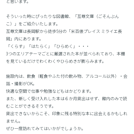
と思います。
そういった時にぴったりな図書館、「互尊文庫（ごそんぶん
こ）」をご紹介いたします。
互尊文庫は長岡駅から徒歩5分の「米百俵プレイス ミライエ長
岡」内にあります。
「くらす」「はたらく」「ひらめく」・・・
3つのエリアテーマごとに厳選された本が並べられており、本棚
を見ているだけでわくわくやひらめきが膨らみます。
施設内は、飲食（軽食やふた付の飲み物、アルコール以外）・会
話・撮影がOK。
快適な空間で仕事や勉強などもはかどります。
また、新しく受け入れした本は６か月貸出はせず、館内のみで読
むことができるそうです。
貸出できないからこそ、印象に残る特別な本に出会えるかもしれ
ません。
ぜひ一度訪れてみてはいかがでしょうか。