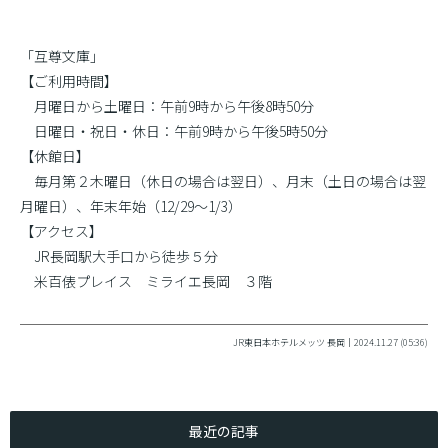
「互尊文庫」
【ご利用時間】
月曜日から土曜日：午前9時から午後8時50分
日曜日・祝日・休日：午前9時から午後5時50分
【休館日】
毎月第２木曜日（休日の場合は翌日）、月末（土日の場合は翌
月曜日）、年末年始（12/29〜1/3）
【アクセス】
JR長岡駅大手口から徒歩５分
米百俵プレイス ミライエ長岡 ３階
JR東日本ホテルメッツ 長岡｜2024.11.27 (05:36)
最近の記事