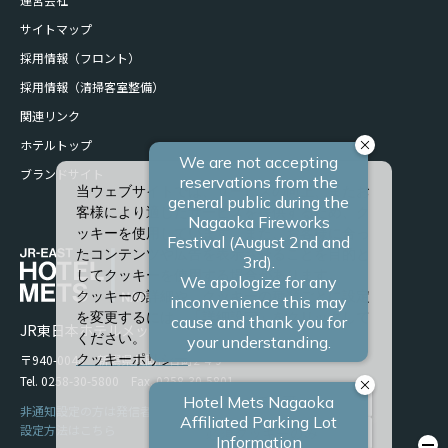
サイトマップ
採用情報（フロント）
採用情報（清掃客室整備）
関連リンク
ホテルトップ
ブランドサイト
当ウェブサイトでは、サービスの向上、またお
客様により適したサービスを提供するため、ク
ッキーを使用しています。また、お客様に合っ
たコンテンツや広告を表示させることを目的と
してクッキーを使用する場合があります。
クッキーの詳細や、クッキーの種類ごとに設定
を変更するには、「詳細設定」をクリックして
JR東日本ホテルメッツ 長岡
ください。
〒940-0048 新潟県長岡市台町2-4-9
クッキーポリシー
Tel. 0258-30-5800 Fax. 0258-30-5801
すべて許可
非通知設定の方は発信者番号を設定の上お電話ください。
設定方法はこちら
必須クッキーのみ