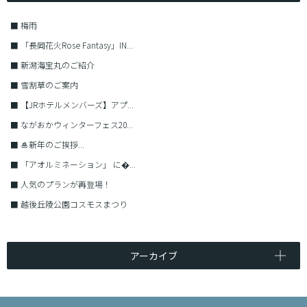
■
梅雨
■
「長岡花火Rose Fantasy」IN...
■
新潟海宝丸のご紹介
■
雪割草のご案内
■
【JRホテルメンバーズ】アプ...
■
ながおかウィンターフェス20...
■
🎍新年のご挨拶...
■
「アオルミネーション」 に�...
■
人気のプランが再登場！
■
越後丘陵公園コスモスまつり
アーカイブ