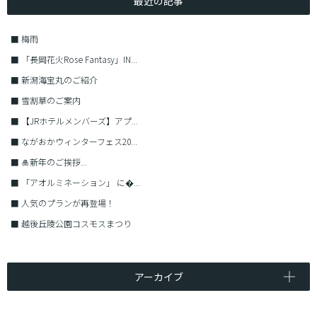
最近の記事
■
梅雨
■
「長岡花火Rose Fantasy」IN...
■
新潟海宝丸のご紹介
■
雪割草のご案内
■
【JRホテルメンバーズ】アプ...
■
ながおかウィンターフェス20...
■
🎍新年のご挨拶...
■
「アオルミネーション」 に�...
■
人気のプランが再登場！
■
越後丘陵公園コスモスまつり
アーカイブ