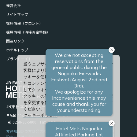
運営会社
サイトマップ
採用情報（フロント）
採用情報（清掃客室整備）
関連リンク
ホテルトップ
ブランドサイト
当ウェブサイトでは、サービスの向上、またお
客様により適したサービスを提供するため、ク
ッキーを使用しています。また、お客様に合っ
たコンテンツや広告を表示させることを目的と
してクッキーを使用する場合があります。
クッキーの詳細や、クッキーの種類ごとに設定
を変更するには、「詳細設定」をクリックして
JR東日本ホテルメッツ 長岡
ください。
〒940-0048 新潟県長岡市台町2-4-9
クッキーポリシー
Tel. 0258-30-5800 Fax. 0258-30-5801
すべて許可
非通知設定の方は発信者番号を設定の上お電話ください。
設定方法はこちら