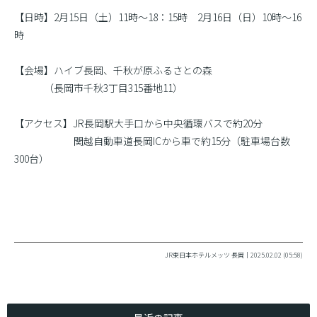
【日時】2月15日（土）11時〜18：15時 2月16日（日）10時〜16
時
【会場】ハイブ長岡、千秋が原ふるさとの森
（長岡市千秋3丁目315番地11）
【アクセス】JR長岡駅大手口から中央循環バスで約20分
関越自動車道長岡ICから車で約15分（駐車場台数
300台）
JR東日本ホテルメッツ 長岡｜2025.02.02 (05:58)