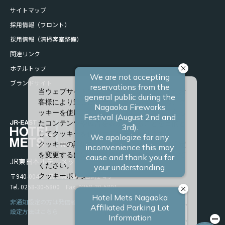
サイトマップ
採用情報（フロント）
採用情報（清掃客室整備）
関連リンク
ホテルトップ
ブランドサイト
当ウェブサイトでは、サービスの向上、またお
客様により適したサービスを提供するため、ク
ッキーを使用しています。また、お客様に合っ
たコンテンツや広告を表示させることを目的と
してクッキーを使用する場合があります。
クッキーの詳細や、クッキーの種類ごとに設定
を変更するには、「詳細設定」をクリックして
JR東日本ホテルメッツ 長岡
ください。
〒940-0048 新潟県長岡市台町2-4-9
クッキーポリシー
Tel. 0258-30-5800 Fax. 0258-30-5801
すべて許可
非通知設定の方は発信者番号を設定の上お電話ください。
設定方法はこちら
必須クッキーのみ