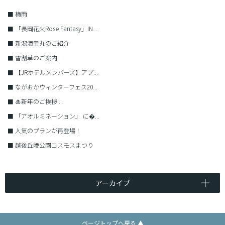
■
梅雨
■
「長岡花火Rose Fantasy」IN...
■
新潟海宝丸のご紹介
■
雪割草のご案内
■
【JRホテルメンバーズ】アプ...
■
ながおかウィンターフェス20...
■
🎍新年のご挨拶...
■
「アオルミネーション」 に�...
■
人気のプランが再登場！
■
越後丘陵公園コスモスまつり
アーカイブ
ページトップへ戻る ▲