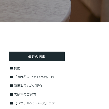
最近の記事
■
梅雨
■
「長岡花火Rose Fantasy」IN...
■
新潟海宝丸のご紹介
■
雪割草のご案内
■
【JRホテルメンバーズ】アプ...